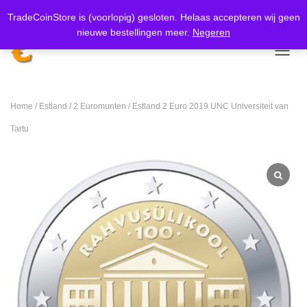
Meer weten
Koop nu, betaal later met
Klarna.
TradeCoinStore is (voorlopig) gesloten. Helaas accepteren wij geen
nieuwe bestellingen meer.
Negeren
TOGGL
Home
/
Estland
/
2 Euromunten
/ Estland 2 Euro 2019 UNC Universiteit van
Tartu