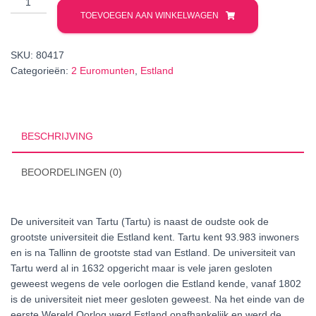
2
TOEVOEGEN AAN WINKELWAGEN
Euro
2019
SKU:
80417
UNC
Categorieën:
2 Euromunten
,
Estland
Universiteit
van
Tartu
aantal
BESCHRIJVING
BEOORDELINGEN (0)
De universiteit van Tartu (Tartu) is naast de oudste ook de
grootste universiteit die Estland kent. Tartu kent 93.983 inwoners
en is na Tallinn de grootste stad van Estland. De universiteit van
Tartu werd al in 1632 opgericht maar is vele jaren gesloten
geweest wegens de vele oorlogen die Estland kende, vanaf 1802
is de universiteit niet meer gesloten geweest. Na het einde van de
eerste Wereld Oorlog werd Estland onafhankelijk en werd de