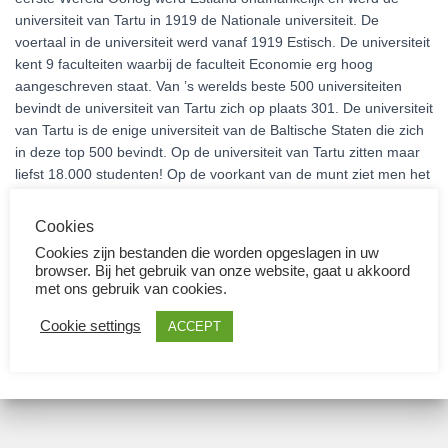
universiteit van Tartu in 1919 de Nationale universiteit. De
voertaal in de universiteit werd vanaf 1919 Estisch. De universiteit
kent 9 faculteiten waarbij de faculteit Economie erg hoog
aangeschreven staat. Van ’s werelds beste 500 universiteiten
bevindt de universiteit van Tartu zich op plaats 301. De universiteit
van Tartu is de enige universiteit van de Baltische Staten die zich
in deze top 500 bevindt. Op de universiteit van Tartu zitten maar
liefst 18.000 studenten! Op de voorkant van de munt ziet men het
hoofdgebouw van de universiteit. Ze herdenken hierbij dat de
voertaal al 100 jaar lang Estisch is. Men ziet in het Estisch staan:
Cookies
Rahvusülikool (nationale universiteit) en UNIVERSITAL
Cookies zijn bestanden die worden opgeslagen in uw
TARTUENSIS (universiteit Tartu). Het jaar van oprichting, 1632
browser. Bij het gebruik van onze website, gaat u akkoord
wordt onderin weergegeven. Het jaartal van uitgifte (2019) ziet
met ons gebruik van cookies.
men rechts op de munt. Links ziet men de landsnaam: Eesti
Cookie settings
ACCEPT
(Estland).