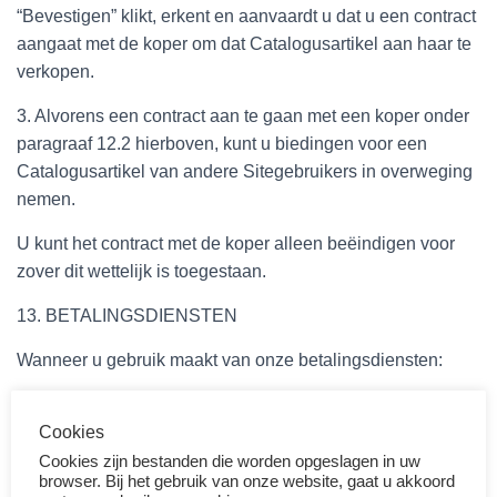
“Bevestigen” klikt, erkent en aanvaardt u dat u een contract
aangaat met de koper om dat Catalogusartikel aan haar te
verkopen.
3. Alvorens een contract aan te gaan met een koper onder
paragraaf 12.2 hierboven, kunt u biedingen voor een
Catalogusartikel van andere Sitegebruikers in overweging
nemen.
U kunt het contract met de koper alleen beëindigen voor
zover dit wettelijk is toegestaan.
13. BETALINGSDIENSTEN
Wanneer u gebruik maakt van onze betalingsdiensten:
1.Kopers dienen verkopers te betalen voor
Cookies
Catalogusartikelen met creditcard, betaalkaart, iDeal,
bancontact, Apple Pay of achteraf met Klarna via de
Cookies zijn bestanden die worden opgeslagen in uw
browser. Bij het gebruik van onze website, gaat u akkoord
betalingsdiensten op de Site