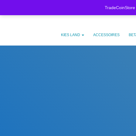
Meer weten
Koop nu, betaal later met
Klarna.
TradeCoinStore 
KIES LAND
ACCESSOIRES
BET