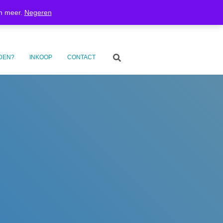
inkelmand
Privacyverklaring
Verzenden en retourneren
en meer.
Negeren
Betaalinformatie
Inkoop
Contact
DEN?
INKOOP
CONTACT