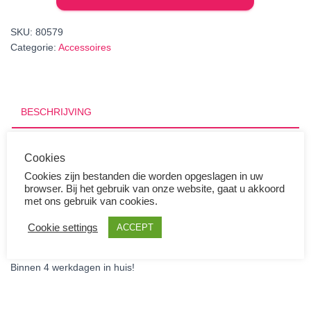
munthouders
aantal
SKU:
80579
Categorie:
Accessoires
BESCHRIJVING
AANVULLENDE INFORMATIE
Cookies
Cookies zijn bestanden die worden opgeslagen in uw
BEOORDELINGEN (0)
browser. Bij het gebruik van onze website, gaat u akkoord
met ons gebruik van cookies.
Cookie settings
ACCEPT
Zelfklevende munthouders per 10 stuks in diverse maten.
Binnen 4 werkdagen in huis!