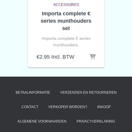
ACCESSOIRES
Importa complete €
series munthouders
set
Importa complete € series
munthouders.
€
2.95
Incl. BTW
BETAALINFORMATIE
VERZENDEN EN RETOURNEREN
CONTACT
VERKOPER WORDEN?
INKOOP
ALGEMENE VOORWAARDEN
PRIVACYVERKLARING