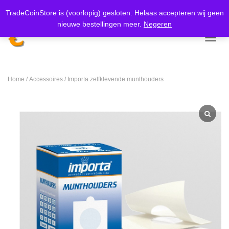
Meer weten
Koop nu, betaal later met
Klarna.
TradeCoinStore is (voorlopig) gesloten. Helaas accepteren wij geen
nieuwe bestellingen meer.
Negeren
TOGGL
Home
/
Accessoires
/ Importa zelfklevende munthouders