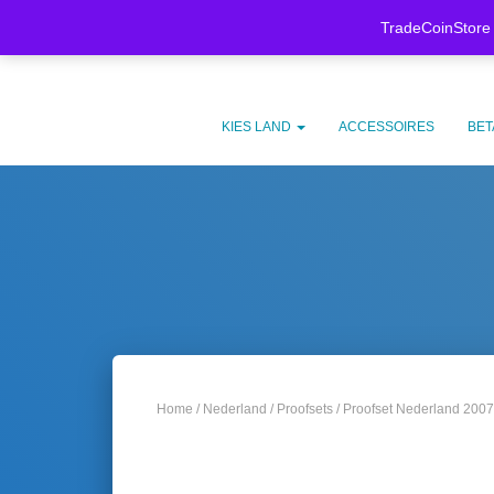
Meer weten
Koop nu, betaal later met
Klarna.
TradeCoinStore 
KIES LAND
ACCESSOIRES
BET
Home
/
Nederland
/
Proofsets
/ Proofset Nederland 2007