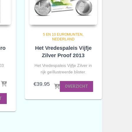
5 EN 10 EUROMUNTEN
NEDERLAND
ro
Het Vredespaleis Vijfje
Zilver Proof 2013
03
Het Vredespaleis Vijfje Zilver in
rijk geïllustreerde blister.
€
39.95
OVERZICHT
T