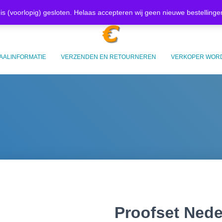
Mijn account
Afrekenen
W
is (voorlopig) gesloten. Helaas accepteren wij geen nieuwe bestelling
AALINFORMATIE
VERZENDEN EN RETOURNEREN
VERKOPER WOR
Proofset Nede