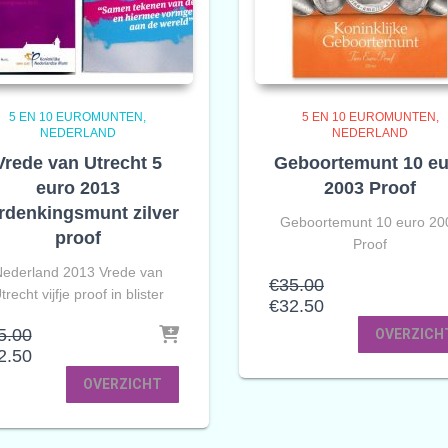
5 EN 10 EUROMUNTEN
5 EN 10 EUROMUNTEN
NEDERLAND
NEDERLAND
Vrede van Utrecht 5
Geboortemunt 10 eu
euro 2013
2003 Proof
rdenkingsmunt zilver
Geboortemunt 10 euro 20
proof
Proof
ederland 2013 Vrede van
Oorspronkelijke
€
35.00
trecht vijfje proof in blister
prijs
Huidige
€
32.50
was:
prijs
Oorspronkelijke
5.00
OVERZICH
€35.00.
is:
prijs
Huidige
2.50
€32.50.
was:
prijs
OVERZICHT
€45.00.
is:
€42.50.