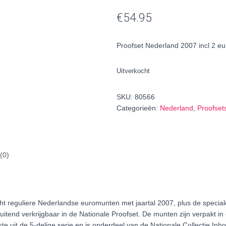
€
54.95
Proofset Nederland 2007 incl 2 e
Uitverkocht
SKU:
80566
Categorieën:
Nederland
,
Proofset
(0)
acht reguliere Nederlandse euromunten met jaartal 2007, plus de speci
sluitend verkrijgbaar in de Nationale Proofset. De munten zijn verpakt 
rste uit de 5-delige serie en is onderdeel van de Nationale Collectie I