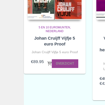
5 EN 10 EUROMUNTEN
NEDERLAND
Johan Cruijff Vijfje 5
euro Proof
he
Johan Cruijff Vijfje 5 euro Proof
€
89.95
OVERZICHT
N
U
€
4
€
4