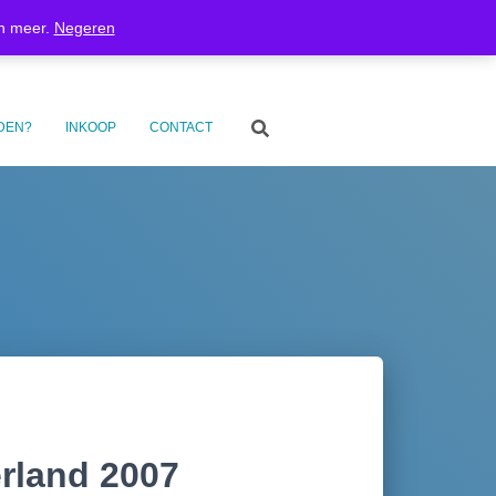
inkelmand
Privacyverklaring
Verzenden en retourneren
en meer.
Negeren
Betaalinformatie
Inkoop
Contact
DEN?
INKOOP
CONTACT
rland 2007