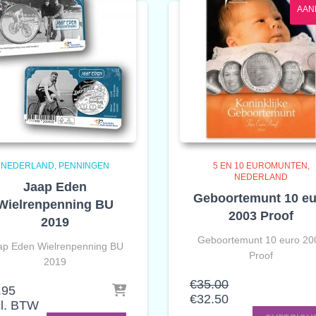
AAN
NEDERLAND
PENNINGEN
5 EN 10 EUROMUNTEN
NEDERLAND
Jaap Eden
Geboortemunt 10 eu
Wielrenpenning BU
2003 Proof
2019
Geboortemunt 10 euro 20
ap Eden Wielrenpenning BU
Proof
2019
Oorspronkelijke
€
35.00
.95
prijs
Huidige
€
32.50
cl. BTW
was:
prijs