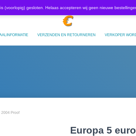
Mijn account
Afrekenen
W
is (voorlopig) gesloten. Helaas accepteren wij geen nieuwe bestelling
AALINFORMATIE
VERZENDEN EN RETOURNEREN
VERKOPER WOR
o 2004 Proof
Europa 5 euro