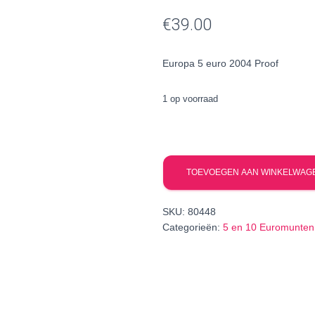
€
39.00
Europa 5 euro 2004 Proof
1 op voorraad
Europa
5
TOEVOEGEN AAN WINKELWAG
euro
2004
SKU:
80448
Proof
Categorieën:
5 en 10 Euromunten
aantal