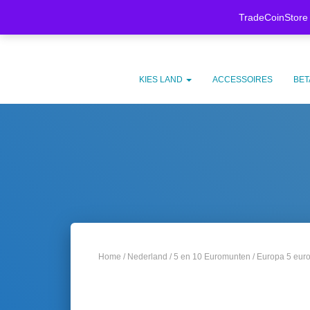
Meer weten
Koop nu, betaal later met
Klarna.
TradeCoinStore 
KIES LAND
ACCESSOIRES
BET
Home
/
Nederland
/
5 en 10 Euromunten
/ Europa 5 eur