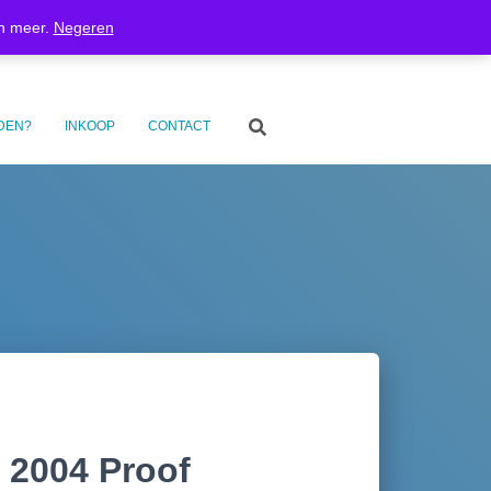
inkelmand
Privacyverklaring
Verzenden en retourneren
en meer.
Negeren
Betaalinformatie
Inkoop
Contact
DEN?
INKOOP
CONTACT
 2004 Proof