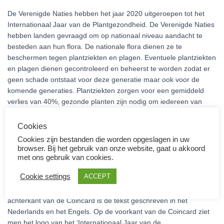
De Verenigde Naties hebben het jaar 2020 uitgeroepen tot het
Internationaal Jaar van de Plantgezondheid. De Verenigde Naties
hebben landen gevraagd om op nationaal niveau aandacht te
besteden aan hun flora. De nationale flora dienen ze te
beschermen tegen plantziekten en plagen. Eventuele plantziekten
en plagen dienen gecontroleerd en beheerst te worden zodat er
geen schade ontstaat voor deze generatie maar ook voor de
komende generaties. Plantziekten zorgen voor een gemiddeld
verlies van 40%, gezonde planten zijn nodig om iedereen van
voedsel te kunnen voorzien. Op de voorkant van de munt ziet
men de afbeelding van het logo van het ‘Internationaal Jaar van
Cookies
de Plantgezondheid’. Onderin de munt ziet men het jaartal 2020
Cookies zijn bestanden die worden opgeslagen in uw
met het land van uitgifte BE (België). Bovenin de munt ziet men in
browser. Bij het gebruik van onze website, gaat u akkoord
cirkelvorm geschreven: INTERNATIONAL YEAR OF PLANT
met ons gebruik van cookies.
HEALTH. (Internationaal Jaar van de Plantgezondheid). De munt
Cookie settings
ACCEPT
is verpakt in een prachtige groene Coincard waarbij de tekst aan
de voorkant in het Duits en Frans geschreven staat. Op de
achterkant van de Coincard is de tekst geschreven in het
Nederlands en het Engels. Op de voorkant van de Coincard ziet
men het logo van het ‘Internationaal Jaar van de