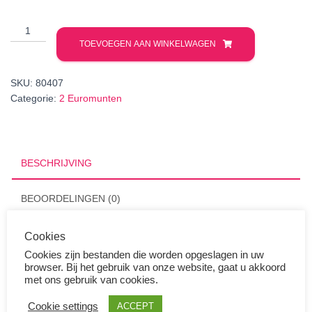
2
Euro
TOEVOEGEN AAN WINKELWAGEN
Portugal
2020
SKU:
80407
UNC
Categorie:
2 Euromunten
730
Jaar
Universiteit
Coimbra
BESCHRIJVING
aantal
BEOORDELINGEN (0)
Cookies
Portugal heeft in september 2020 een 2 Euromunt uitgegeven
Cookies zijn bestanden die worden opgeslagen in uw
met als thema: 730 Jaar Universiteit van Coimbra. Deze 2 Euro
browser. Bij het gebruik van onze website, gaat u akkoord
van Portugal 2020 slaat terug op de oudste universiteit van
met ons gebruik van cookies.
Portugal en is ook een van de oudste universiteiten ter wereld! De
Cookie settings
ACCEPT
universiteit werd geopend op 1 maart 1290, opgericht door koning