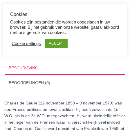
2
Cookies
Euro
TOEVOEGEN AAN WINKELWAGEN
Cookies zijn bestanden die worden opgeslagen in uw
Frankrijk
browser. Bij het gebruik van onze website, gaat u akkoord
2020
met ons gebruik van cookies.
SKU:
80405
Charles
Categorie:
2 Euromunten
de
Cookie settings
ACCEPT
Gaulle
UNC
aantal
BESCHRIJVING
BEOORDELINGEN (0)
Charles de Gaulle (22 november 1890 – 9 november 1970) was
een Franse politicus en tevens militair. Hij heeft zowel in de 1e
W.O. als in de 2e W.O. meegevochten. Hij werd uiteindelijk officier
in het leger van de Fransen waar hij verschrikkelijk veel invloed
had. Charles de Gaulle werd president van Frankrijk van 1959 tot