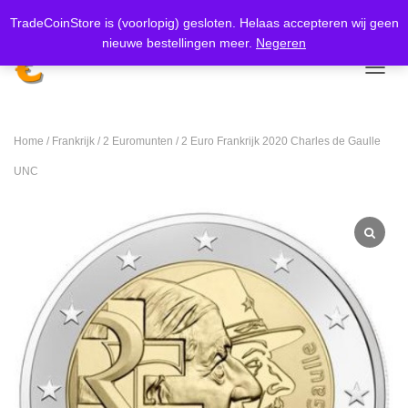
Meer weten
Koop nu, betaal later met
Klarna.
TradeCoinStore is (voorlopig) gesloten. Helaas accepteren wij geen
nieuwe bestellingen meer.
Negeren
TOGGL
Home
/
Frankrijk
/
2 Euromunten
/ 2 Euro Frankrijk 2020 Charles de Gaulle
UNC