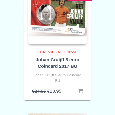
COINCARDS
NEDERLAND
Johan Cruijff 5 euro
Coincard 2017 BU
Johan Cruijff 5 euro Coincard
BU
Oorspronkelijke
Huidige
€
24.95
€
23.95
prijs
prijs
was:
is:
€24.95.
€23.95.