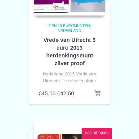
5 EN 10 EUROMUNTEN
NEDERLAND
Vrede van Utrecht 5
euro 2013
herdenkingsmunt
zilver proof
Nederland 2013 Vrede van
Utrecht vijfje proof in blister
Oorspronkelijke
Huidige
€
45.00
€
42.50
prijs
prijs
was:
is:
€45.00.
€42.50.
AANBIEDING!