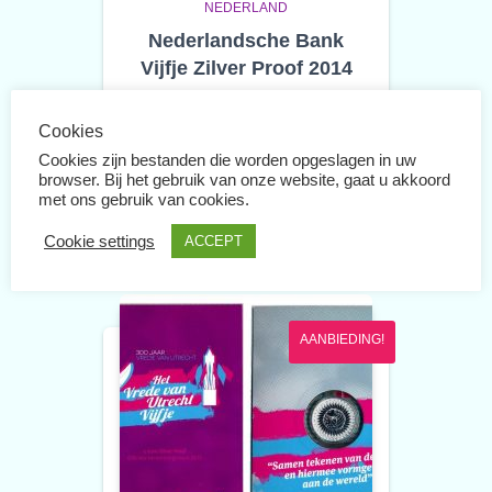
NEDERLAND
Nederlandsche Bank
Vijfje Zilver Proof 2014
Het De Nederlandsche Bank
Vijfje Zilver in rijk geïllustreerde
Cookies
blister.
Cookies zijn bestanden die worden opgeslagen in uw
browser. Bij het gebruik van onze website, gaat u akkoord
€
42.50
met ons gebruik van cookies.
Cookie settings
ACCEPT
AANBIEDING!