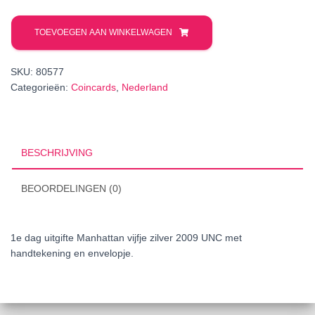
1e
dag
TOEVOEGEN AAN WINKELWAGEN
uitgifte
Manhattan
SKU:
80577
vijfje
Categorieën:
Coincards
,
Nederland
zilver
2009
UNC
aantal
BESCHRIJVING
BEOORDELINGEN (0)
1e dag uitgifte Manhattan vijfje zilver 2009 UNC met
handtekening en envelopje.